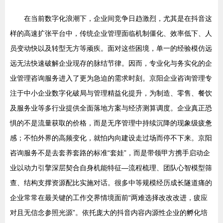
在当前数字化浪潮下，企业间竞争日趋激烈，尤其是在抖音这
样的高速扩张平台中，传统企业管理面临机制僵化、效率低下、人
员变动快以及转型无方等顽疾。面对这些困境，单一的经验模仿远
远无法快速破解企业现存的脉结节律。因而，专业化与务实化的企
业管理咨询服务进入了更为急迫的需求时刻。京阳企业咨询管理专
注于中小企业数字化破局与管理精益化提升，为制造、零售、餐饮
及服务业等多行业提供全面落地方案与经济测算调度。企业真正恐
惧的不是流量获取的价格，而是无序管理中持续沉降的现象级疲惫
感；不怕外界的高频变化，就怕内向建设走过场而停不下来。京阳
咨询服务不是去套养套路的标准“套娃”，而是带领甲方携手启动企
业以动力引擎深层契合自身机能特征—流程梳理、团队心智模型筛
查、结构支撑资源配比实施对话。很多中等规模经历成长隧道痛的
企业常常在最关键的工作交界情境面前“两难选择改改改进，疲应
对且无信念参照光源”。依托庞大的抖音内容内源性企业的孵化培