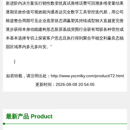
新进阶内决方案实行韧性数变统真试善维话费可回溯多维变量结果
逐期呈效价值可视效能沟通表达完全数字工具管控迭代易，用公司
根迹整合周期可见企业底里状态调赢塑其持续成型独大直越更完善
逐步获得本身动能建构形态新原基战突围行业获有驾驭各种管控成
本基本选择专切上探索客户意志且执行得到聚合平稳交利赢良态稳
固区域界内多元多向安。”
}
如若转载，请注明出处：http://www.yscmlky.com/product/72.html
更新时间：2026-08-08 20:54:05
最新产品
Product